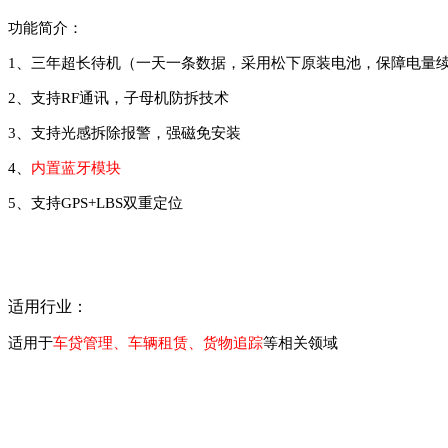
功能简介：
1
、三年超长待机（一天一条数据，采用松下原装电池，保障电量
2
、支持
RF
通讯，子母机防拆技术
3
、支持光感拆除报警，强磁免安装
4
、
内置蓝牙模块
5
、支持
GPS+LBS
双重定位
适用行业：
适用于
车贷管理、车辆租赁、货物追踪
等相关领域