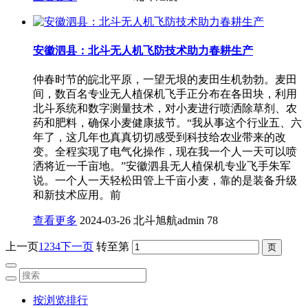
安徽泗县：北斗无人机飞防技术助力春耕生产
仲春时节的皖北平原，一望无垠的麦田生机勃勃。麦田
间，数百名专业无人植保机飞手正分布在各田块，利用
北斗系统和数字测量技术，对小麦进行喷洒除草剂、农
药和肥料，确保小麦健康拔节。“我从事这个行业五、六
年了，这几年也真真切切感受到科技给农业带来的改
变。全程实现了电气化操作，现在我一个人一天可以喷
洒将近一千亩地。”安徽泗县无人植保机专业飞手朱军
说。一个人一天轻松田管上千亩小麦，靠的是装备升级
和新技术应用。前
查看更多
2024-03-26
北斗旭航admin
78
上一页
1
2
3
4
下一页
转至第
按浏览排行